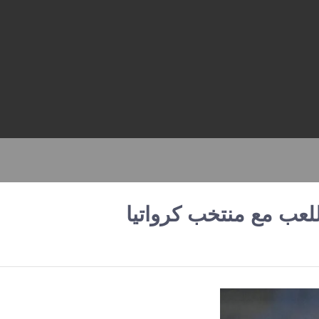
لعب مع منتخب كرواتيا