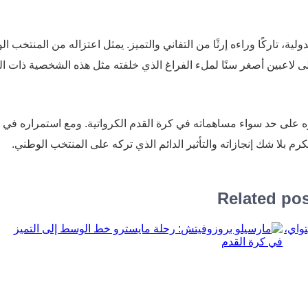
 الدولية، تاركًا وراءه إرثًا من التفاني والتميز. يمثل اعتزاله من المنتخب ا
لى لاعبين أصغر سنًا لملء الفراغ الذي خلفته مثل هذه الشخصية ذات ال
 على حد سواء مساهماته في كرة القدم الكرواتية. ومع استمراره في
م بلا شك إنجازاته والتأثير الدائم الذي تركه على المنتخب الوطني.
Related po
نات:
مارسيلو بروزوفيتش: رحلة مايسترو خط الوسط إلى
التميز في كرة القدم
تي،
مارسيلو بروزوفيتش، من مواليد 16 نوفمبر 1992، في زغرب،