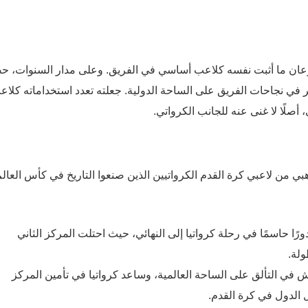
فيتش لأول مرة مع كرواتيا في يونيو 2014، وسرعان ما أثبت نفسه كلاعب أساسي في الفريق. وعلى مدار السنوات
مما ساهم بشكل كبير في نجاحات الفريق على الساحة الدولية. جعلته تعدد استخداماته كلا
لًا لا غنى عنه للجانب الكرواتي.
ي من لاعبي كرة القدم الكرواتيين الذين صنعوا التاريخ في كأس العال
لم 2018: لعب بروزوفيتش دورًا حاسمًا في رحلة كرواتيا إلى النهائي، حيث احتلت المركز الثاني
ولة.
 العالم 2022: استمر بروزوفيتش في التألق على الساحة العالمية، وساعد كرواتيا في تأمين المركز
 الدول في كرة القدم.