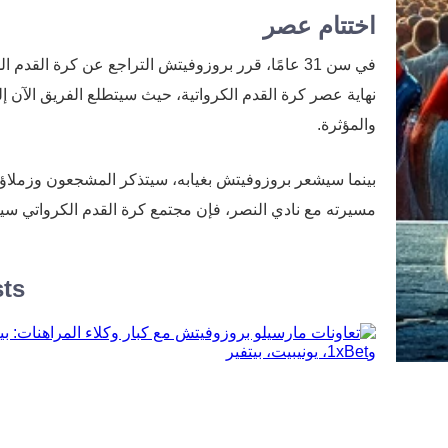
اختتام عصر
في سن 31 عامًا، قرر بروزوفيتش التراجع عن كرة القدم
نهاية عصر كرة القدم الكرواتية، حيث سيتطلع الفريق الآن إ
والمؤثرة.
بينما سيشعر بروزوفيتش بغيابه، سيتذكر المشجعون وزملاؤه
مسيرته مع نادي النصر، فإن مجتمع كرة القدم الكرواتي سيكر
sts
تعاونات مارسيلو بروزوفيتش مع كبار وكلاء المراه
بيتواي، و1xBet، يونيبيت، بيتفير
لقد أحدث مارسيلو بروزوفيتش، مايسترو خط الوسط الكروا